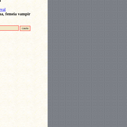
i
eval
a, femeia vampir