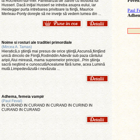
Povest
la Rochefort-sur-mer. Familiarizat de Sartre cu filosofia lui
Husserl. Dacă iniţial Husserl se intreba asupra eului, iar
Heidegger purta intrebarea privitoare la fiinţă, Maurice
Paul F
Merleau-Ponty doreşte să ne inveţe să vedem lumea din ...
Adhem
Noime si rosturi ale traditiei primordiale
(Mircea A. Tamas)
Hieratică,o ştiinţă mai presus de orice ştiinţă,Ascunsă,fiinţând
unică dincolo de Fiinţă,Rodinddin Adevăr sub paza cântului
aripii,Alui mireasă, mama supremelor principii...Prin ştiinţa
sacră neştiind e cunoscutăAcealume fără lume, acea Lumină
mută.Limpedevăzută-i nevăzuta ...
Adhema, femeia vampir
(Paul Feval)
IN CURAND IN CURAND IN CURAND IN CURIND IN
CURAND IN CURAND