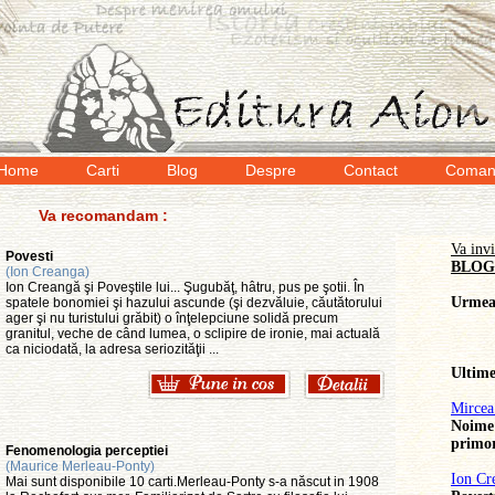
Home
Carti
Blog
Despre
Contact
Coman
Va recomandam :
Va invi
Povesti
BLOG
(Ion Creanga)
Ion Creangă şi Poveştile lui... Şugubăţ, hâtru, pus pe şotii. În
Urmeaz
spatele bonomiei şi hazului ascunde (şi dezvăluie, căutătorului
ager şi nu turistului grăbit) o înţelepciune solidă precum
granitul, veche de când lumea, o sclipire de ironie, mai actuală
ca niciodată, la adresa seriozităţii ...
Ultime
Mircea
Noime s
primor
Fenomenologia perceptiei
(Maurice Merleau-Ponty)
Ion Cr
Mai sunt disponibile 10 carti.Merleau-Ponty s-a născut in 1908