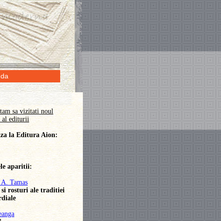
da
tam sa vizitati noul
al editurii
a la Editura Aion:
le aparitii:
 A. Tamas
i rosturi ale traditiei
diale
eanga