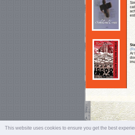
Sim
cat
ach
est
Sta
(R
Ar 
doc
ima
This website uses cookies to ensure you get the best experi