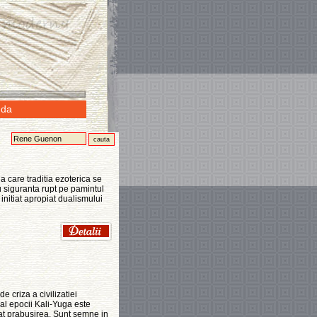
da
 care traditia ezoterica se
 cu siguranta rupt pe pamintul
 initiat apropiat dualismului
 criza a civilizatiei
l al epocii Kali-Yuga este
rat prabusirea. Sunt semne in