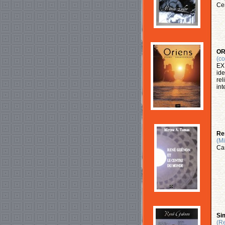
Cer
OR
(co
EX 
ide
rel
int
Re
(Mi
Car
Sim
(R