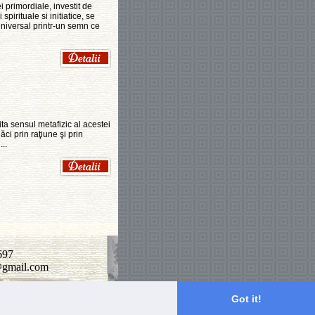
 primordiale, investit de
spirituale si initiatice, se
Universal printr-un semn ce
mita sensul metafizic al acestei
ci prin raţiune şi prin
..
697
n@gmail.com
Got it!