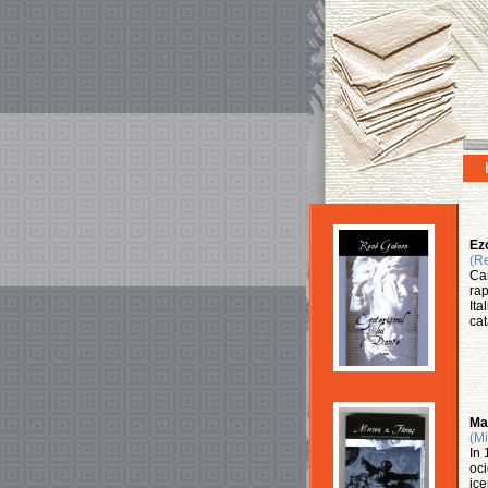
Ezo
(R
Car
rap
Ita
cat
Man
(Mi
In 
oci
ice