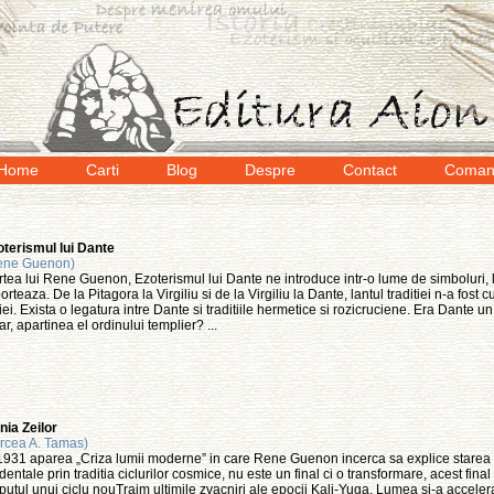
Home
Carti
Blog
Despre
Contact
Coman
terismul lui Dante
ene Guenon)
tea lui Rene Guenon, Ezoterismul lui Dante ne introduce intr-o lume de simboluri, la
orteaza. De la Pitagora la Virgiliu si de la Virgiliu la Dante, lantul traditiei n-a fost
liei. Exista o legatura intre Dante si traditiile hermetice si rozicruciene. Era Dante un
ar, apartinea el ordinului templier? ...
ia Zeilor
rcea A. Tamas)
1931 aparea „Criza lumii moderne” in care Rene Guenon incerca sa explice starea de
dentale prin traditia ciclurilor cosmice, nu este un final ci o transformare, acest fina
putul unui ciclu nouTraim ultimile zvacniri ale epocii Kali-Yuga. Lumea si-a accele