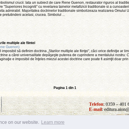
bolismul crucii: Iata un subiect de care Rene Guenon, restaurator riguros al traditiei
re "Superiores Incogniti" cu revelarea tainelor metafizicii traditionale si a cunoasterii 
ita admirabil. Majoritatea doctrinelor traditionale simbolizeaza realizarea Omului 
e pretutindeni acelasi, crucea. Simbolul ...
rile multiple ale fiintei
ene Guenon)
fi imposibil să definim doctrina „Starilor multiple ale fiinţei”, căci orice definiţie ar li
trine a cărei universalitate depăşeşte puterea de cuprindere a mentalului nostru: Că
ginaţie e imposibil de înţeles miezul acestei doctrine care poate fi asimţit doar prin .
Pagina 1 din 1
Telefon
: 0359 – 401 
E-mail
: editura.aio
ence on our website.
Learn more