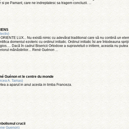
 si pe Pamant, care ne indreptatesc sa tragem concluzii. ...
IENS
lectiv)
ORIENTE LUX... Nu existã nimic cu adevãrat traditional care sã nu continã un e
ntifica domeniul ezoteric cu ordinul initiatic. Ordinul initiatic îsi are întodeauna spriji
igios..... Dacã în cadrul Bisericii Ortodoxe a supravietuit o initiere, aceasta nu pute
eriorul mãnãstirilor.... René Guénon ...
né Guénon et le centre du monde
rcea A. Tamas)
tea a aparut in anul acesta in limba Franceza.
bolismul crucii
ene Guenon)