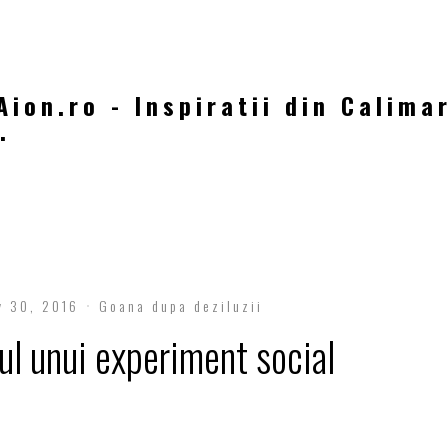
Aion.ro - Inspiratii din Calima
.
y 30, 2016
Goana dupa deziluzii
ul unui experiment social