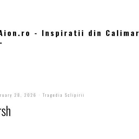
Aion.ro - Inspiratii din Calima
.
ruary 28, 2026
Tragedia Sclipirii
rsh