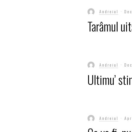
Andreiul
De
Tarâmul uit
Andreiul
De
Ultimu’ sti
Andreiul
Apr