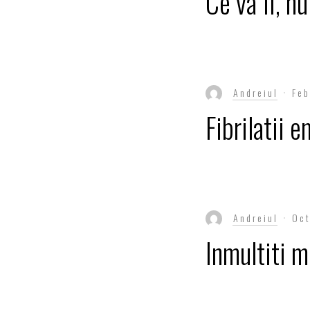
Ce va fi, nu
Andreiul
Feb
Fibrilatii 
Andreiul
Oct
Inmultiti m