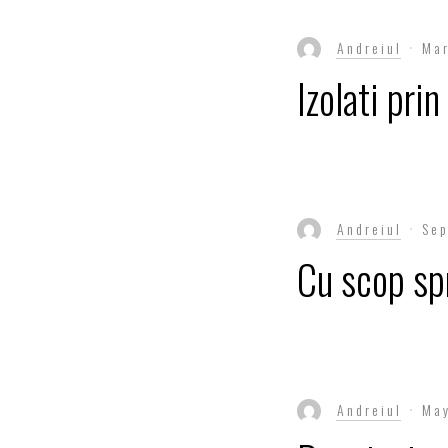
Andreiul
Ma
Izolati prin
Andreiul
Sep
Cu scop spr
Andreiul
May