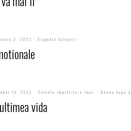
 va mai fi
ruary 3, 2023
Tragedia Sclipirii
emotionale
ober 13, 2022
Cuvinte impletite-n snur.
Goana dupa d
ultimea vida