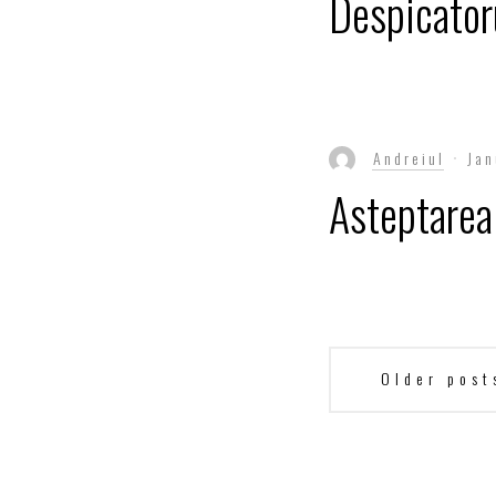
Despicatoru
Andreiul
Jan
Asteptarea 
Posts
Older post
navigation