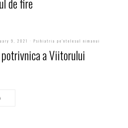
l de fire
uary 9, 2021
Psihiatria pe'ntelesul nimanui
potrivnica a Viitorului
s