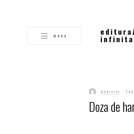
editura
menu
infinita
Andreiul
Feb
Doza de ha