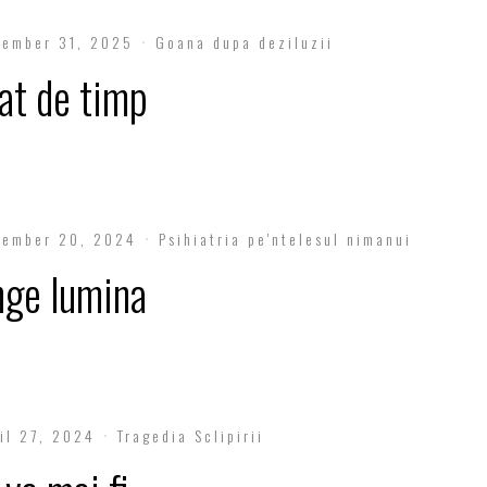
cember 31, 2025
Goana dupa deziluzii
at de timp
cember 20, 2024
Psihiatria pe'ntelesul nimanui
nge lumina
il 27, 2024
Tragedia Sclipirii