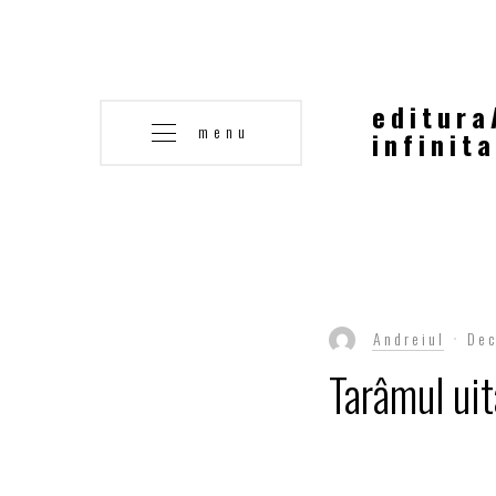
editura
menu
infinita
Andreiul
De
Tarâmul uit