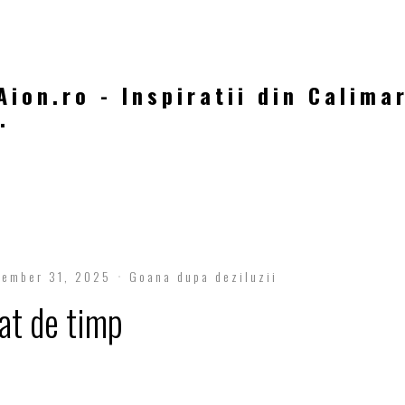
Aion.ro - Inspiratii din Calima
.
cember 31, 2025
Goana dupa deziluzii
at de timp