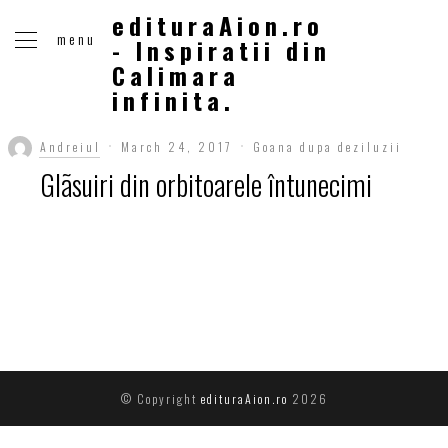
edituraAion.ro
menu
- Inspiratii din
Calimara
infinita.
Andreiul
March 24, 2017
Goana dupa deziluzii
Glãsuiri din orbitoarele întunecimi
© Copyright
edituraAion.ro
2026