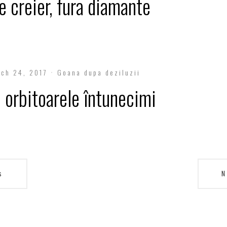
pe creier, fura diamante
ch 24, 2017
Goana dupa deziluzii
n orbitoarele întunecimi
s
N