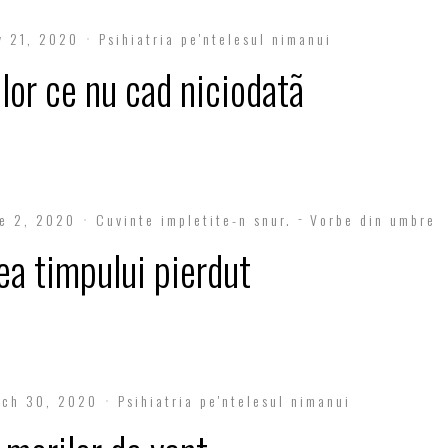
y 21, 2020
Psihiatria pe'ntelesul nimanui
lor ce nu cad niciodatã
e 2, 2020
Cuvinte impletite-n snur.
Vorbe din umbre
ea timpului pierdut
rch 30, 2020
Psihiatria pe'ntelesul nimanui