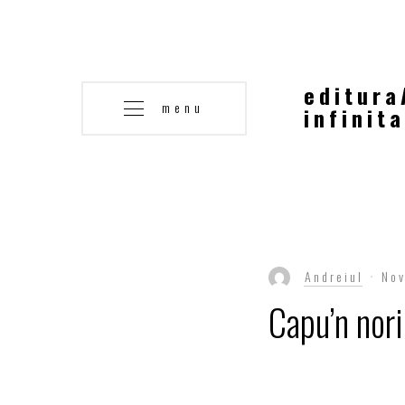
editura
menu
infinita
Andreiul
No
Capu’n nori