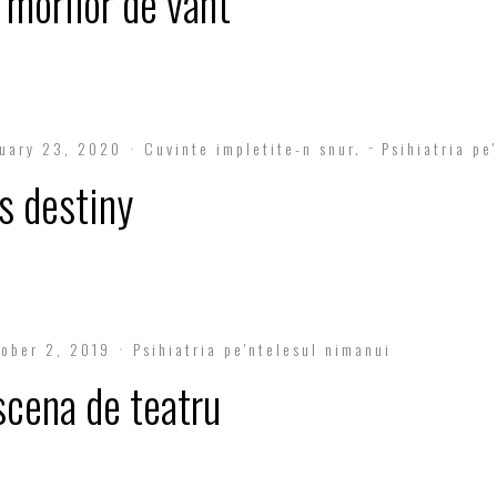
 morilor de vant
uary 23, 2020
Cuvinte impletite-n snur.
Psihiatria pe
s destiny
ober 2, 2019
Psihiatria pe'ntelesul nimanui
scena de teatru