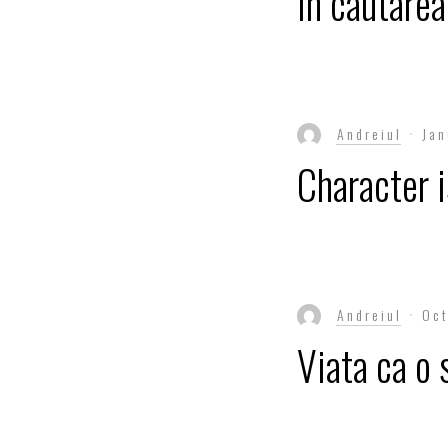
In cautarea
Andreiul
Jan
Character i
Andreiul
Oct
Viata ca o 