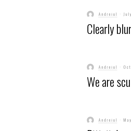
Andreiul
Jul
Clearly blu
Andreiul
Oct
We are scul
Andreiul
May