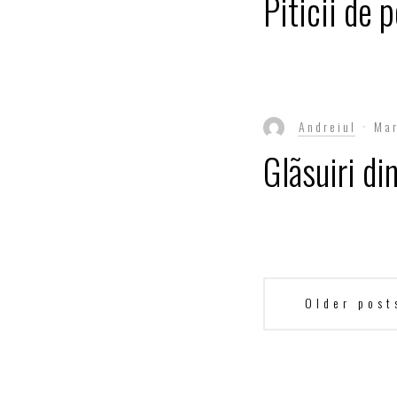
Piticii de 
Andreiul
Mar
Glãsuiri di
Posts
Older post
navigation