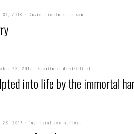
y 31, 2018
Cuvinte impletite-n snur.
rry
ober 23, 2017
Fauritorul demistificat
pted into life by the immortal ha
 26, 2017
Fauritorul demistificat