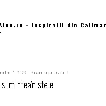
Aion.ro - Inspiratii din Calima
.
vember 7, 2020
Goana dupa deziluzii
 si mintea’n stele