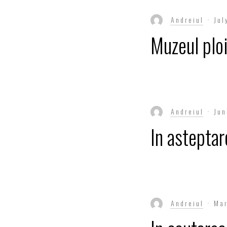
Andreiul
Jul
Muzeul ploi
Andreiul
Jun
In asteptar
Andreiul
Ma